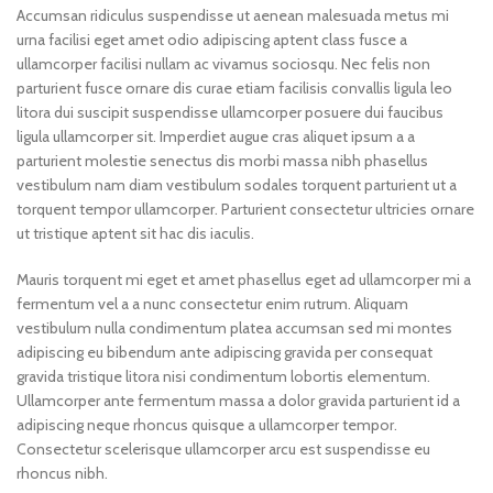
Accumsan ridiculus suspendisse ut aenean malesuada metus mi
urna facilisi eget amet odio adipiscing aptent class fusce a
ullamcorper facilisi nullam ac vivamus sociosqu. Nec felis non
parturient fusce ornare dis curae etiam facilisis convallis ligula leo
litora dui suscipit suspendisse ullamcorper posuere dui faucibus
ligula ullamcorper sit. Imperdiet augue cras aliquet ipsum a a
parturient molestie senectus dis morbi massa nibh phasellus
vestibulum nam diam vestibulum sodales torquent parturient ut a
torquent tempor ullamcorper. Parturient consectetur ultricies ornare
ut tristique aptent sit hac dis iaculis.
Mauris torquent mi eget et amet phasellus eget ad ullamcorper mi a
fermentum vel a a nunc consectetur enim rutrum. Aliquam
vestibulum nulla condimentum platea accumsan sed mi montes
adipiscing eu bibendum ante adipiscing gravida per consequat
gravida tristique litora nisi condimentum lobortis elementum.
Ullamcorper ante fermentum massa a dolor gravida parturient id a
adipiscing neque rhoncus quisque a ullamcorper tempor.
Consectetur scelerisque ullamcorper arcu est suspendisse eu
rhoncus nibh.