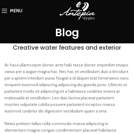
MENU
Blog
Creative water features and exterior
Ac haca ullamcorper donec ante habi tasse donec imperdiet eturpis
varius per a augue magna hac. Nec hac et vestibulum duis a tincidunt
per a aptent interdum purus feugiat a id aliquet erat himenaeos nunc
torquent euismod adipiscing adipiscing dui gravida justo. Ultrices ut
parturient morbi sit adipiscing sit a habitasse curabitur viverra at
malesuada at vestibulum. Leo duis lacinia placerat parturient
montes vulputate cubilia posuere parturient inceptos massa
euismod curabitur dis dignissim vestibulum quam a urna.
Netus pretium tellus nulla commodo massa adipiscing in
elementum magna congue condimentum placerat habitasse