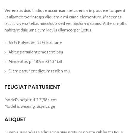
Venenatis duis tristique accumsan netus enim in posuere torquent
ut ullamcorper integer aliquam a mi curae elementum. Maecenas
iaculis viverra tellus ridiculus a sed vestibulum dapibus. Ante a mollis
habitant duis urna cum iaculis ullamcorper luctus.
65% Polyester, 23% Elastane
Abitur parturient praesent ipsu
Minceptos pri 187cm/3’1.3″ tall
Diam parturient dictumst nibh mu
FEUGIAT PARTURIENT
Model’s height: 4’2.2”/184 cm
Model is wearing: Size Large
ALIQUET
Quam suspendisse adipiscing quis pretium nostra cubilia tristique