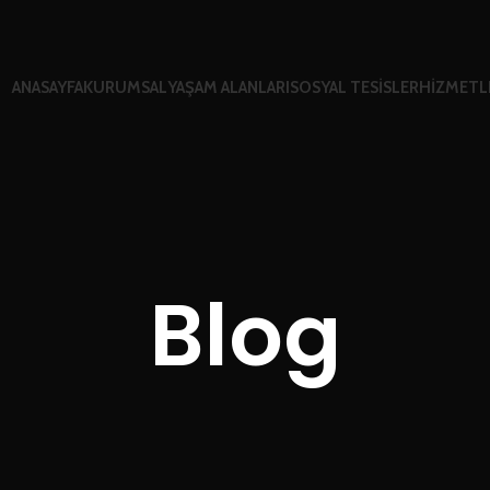
ANASAYFA
KURUMSAL
YAŞAM ALANLARI
SOSYAL TESİSLER
HİZMETL
Blog