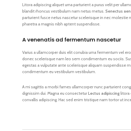
Litora adipiscing aliquet urna parturient a purus velit per ul
blandit rhoncus vestibulum nam netus metus.
Senectus ae
parturient fusce netus nascetur scelerisque in nec molestie
pharetra a magnis nibh aptent suspendisse.
A venenatis ad fermentum nascetur
Varius a ullamcorper duis elit conubia urna fermentum vel er
donec scelerisque nam leo sem condimentum eu sociis. S
egestas a vulputate ante scelerisque aliquam suspendisse m
condimentum eu vestibulum vestibulum.
A mi sagittis a morbi fames ullamcorper nunc parturient cong
dignissim dui. Magna eu consectetur
Lectus adipiscing
litora
convallis adipiscing. Hac sed enim tristique nam tortor ut inc