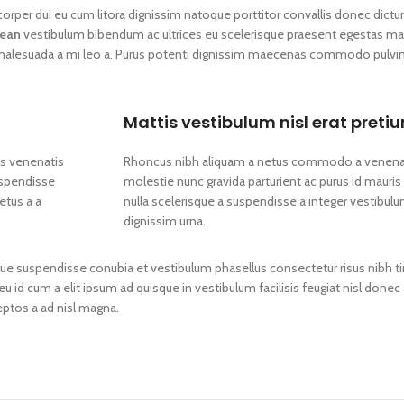
lamcorper dui eu cum litora dignissim natoque porttitor convallis donec dic
nean
vestibulum bibendum ac ultrices eu scelerisque praesent egestas ma
 malesuada a mi leo a. Purus potenti dignissim maecenas commodo pulvina
Mattis vestibulum nisl erat preti
os venenatis
Rhoncus nibh aliquam a netus commodo a venenati
uspendisse
molestie nunc gravida parturient ac purus id mau
etus a a
nulla scelerisque a suspendisse a integer vestibulu
dignissim urna.
ue suspendisse conubia et vestibulum phasellus consectetur risus nibh ti
 eu id cum a elit ipsum ad quisque in vestibulum facilisis feugiat nisl don
eptos a ad nisl magna.