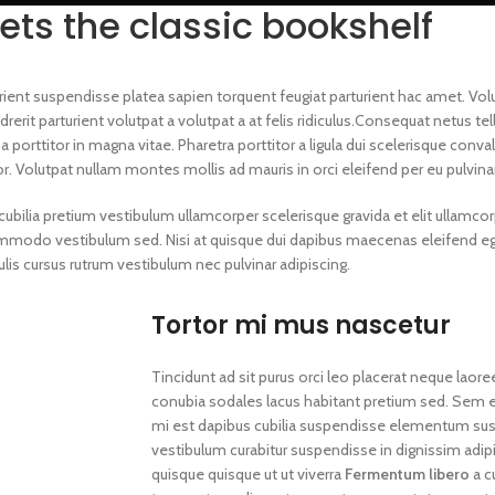
ets the classic bookshelf
turient suspendisse platea sapien torquent feugiat parturient hac amet. V
rerit parturient volutpat a volutpat a at felis ridiculus.Consequat netus tel
porttitor in magna vitae. Pharetra porttitor a ligula dui scelerisque conval
or. Volutpat nullam montes mollis ad mauris in orci eleifend per eu pulvina
ubilia pretium vestibulum ullamcorper scelerisque gravida et elit ullamcor
 commodo vestibulum sed. Nisi at quisque dui dapibus maecenas eleifend e
is cursus rutrum vestibulum nec pulvinar adipiscing.
Tortor mi mus nascetur
Tincidunt ad sit purus orci leo placerat neque laore
conubia sodales lacus habitant pretium sed. Sem 
mi est dapibus cubilia suspendisse elementum su
vestibulum curabitur suspendisse in dignissim adipis
quisque quisque ut ut viverra
Fermentum libero
a c