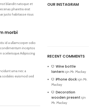
tumst blandit natoque et
OUR INSTAGRAM
ecenas pharetra erat
r justo habitasse risus
um morbi
s id a ullamcorper odio
ris condimentum inceptos
m scelerisque.Adipiscing
RECENT COMMENTS
Wine bottle
ncidunt urna nec a
lantern
için
Mr. Mackay
ec a sodales euismod sed
iPhone dock
için
Mr.
Mackay
Decoration
wooden present
için
Mr. Mackay