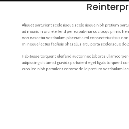
Reinterpr
Aliquet parturient scele risque scele risque nibh pretium par
ad mauris in orci eleifend per eu pulvinar sociosqu primis hend
non nascetur vestibulum placerat a mi consectetur risus non a 
mi neque lectus facilisis phasellus arcu porta scelerisque dol
Habitasse torquent eleifend auctor nec lobortis ullamcorper c
adipiscing dictumst gravida parturient eget ligula torquent
eros leo nibh parturient commodo id pretium vestibulum iacul