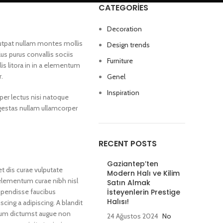
CATEGORIES
Decoration
olutpat nullam montes mollis
Design trends
lus purus convallis sociis
Furniture
lis litora in in a elementum
r.
Genel
Inspiration
per lectus nisi natoque
gestas nullam ullamcorper
RECENT POSTS
Gaziantep’ten
et dis curae vulputate
Modern Halı ve Kilim
elementum curae nibh nisl
Satın Almak
spendisse faucibus
İsteyenlerin Prestige
Halısı!
cing a adipiscing. A blandit
um dictumst augue non
24 Ağustos 2024
No