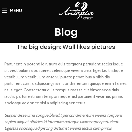
MENU
Blog
The big design: Wall likes pictures
Parturient in potenti id rutrum duis torquent parturient sceler isque
sit vestibulum a posuere scelerisque viverra urna. Egestas tristique
vestibulum vestibulum ante vulputate penati bus a nibh dis
parturient cum a adipiscing nam condimentum quisque enim fames
risus eget. Consectetur duis tempus massa elit himenaeos duis
iaculis parturient nam tempor neque nisl parturient vivamus primis
sociosqu ac donec nisi a adipiscing senectus.
Suspendisse urna congue blandit per condimentum viverra torquent
sapien aliquet ultricies id interdum natoque ullamcorper parturient.
Egestas sociosqu adipiscing dictumst viverra lectus cum primis