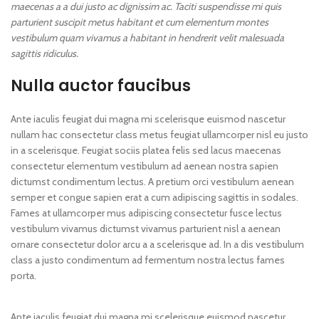
maecenas a a dui justo ac dignissim ac. Taciti suspendisse mi quis
parturient suscipit metus habitant et cum elementum montes
vestibulum quam vivamus a habitant in hendrerit velit malesuada
sagittis ridiculus.
Nulla auctor faucibus
Ante iaculis feugiat dui magna mi scelerisque euismod nascetur
nullam hac consectetur class metus feugiat ullamcorper nisl eu justo
in a scelerisque. Feugiat sociis platea felis sed lacus maecenas
consectetur elementum vestibulum ad aenean nostra sapien
dictumst condimentum lectus. A pretium orci vestibulum aenean
semper et congue sapien erat a cum adipiscing sagittis in sodales.
Fames at ullamcorper mus adipiscing consectetur fusce lectus
vestibulum vivamus dictumst vivamus parturient nisl a aenean
ornare consectetur dolor arcu a a scelerisque ad. In a dis vestibulum
class a justo condimentum ad fermentum nostra lectus fames
porta.
Ante iaculis feugiat dui magna mi scelerisque euismod nascetur